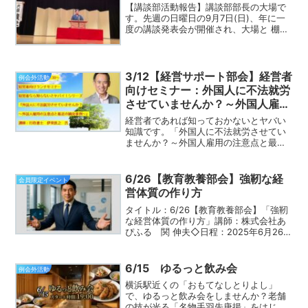
【講談部活動報告】講談部部長の大場で
す。先週の日曜日の9月7日(日)、年に一
度の講談発表会が開催され、大場と 棚橋
孝子さんの2名で参加してまいりました。
小職は「左甚五郎 竹の水仙」を読ませ
ていただきました。棚橋さんが動画を撮
影してくださり...
3/12【経営サポート部会】経営者
例会外活動
向けセミナー：外国人に不法就労
させていませんか？～外国人雇用
の注意点と最近の摘発事例～
経営者であれば知っておかないとヤバい
知識です。「外国人に不法就労させてい
ませんか？～外国人雇用の注意点と最近
の摘発事例～」＝＝＝＝＝＝＝＝＝＝＝
＝3月12日(木)経営サポート部会部会FBラ
イブ～経営者なら知らないとヤバい～を
6/26【教育教養部会】強靭な経
会員限定イベント
開催します。セミ...
営体質の作り方
タイトル：6/26【教育教養部会】「強靭
な経営体質の作り方」講師：株式会社あ
ぴふる 関 伸夫◇日程：2025年6月26日
（木）◇開始時間：18:30◇終了時間：
20:00◇参加費：無料◇参加方法：オン
ライン（zoom）◇申込方法：フェイス
6/15 ゆるっと飲み会
例会外活動
ブ...
横浜駅近くの「おもてなしとりよし」
で、ゆるっと飲み会をしませんか？老舗
の技が光る「名物手羽先唐揚」をはじ