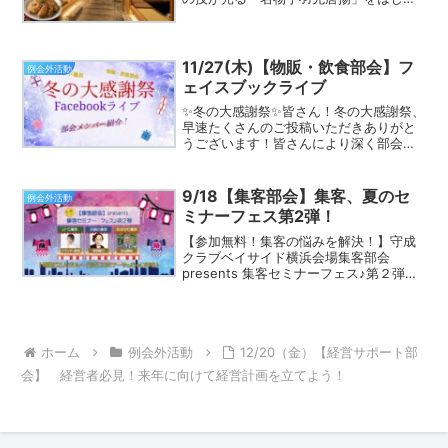
め、鶏料理を贅沢に楽しめる落ち着いた
和の空間です。ゲスト参加も大歓迎のイ
ベントです！会員同士の親睦も深まりま
すので、どなたでもお気軽にご...
11/27(木)【物販・飲食部会】フ
例会外活動
ェイスブックライブ
✨冬の大感謝祭✨皆さん！冬の大感謝祭、
早速たくさんのご投稿いただきありがと
うございます！皆さんにより深く部会メ
ンバーのことを知っていただくため、フ
ェイスブックライブ~第2弾~を企画いた
しました！事業についてはもちろん、メ
9/18【集客部会】集客、夏のセ
例会外活動
ンバーの人物像まで、...
ミナーフェス第2弾！
【参加無料！集客の悩みを解決！】守成
クラブベイサイド横浜会場集客部会
presents 集客セミナーフェス♪第２弾
「集客ってどうすればいいの？」「もっ
と成果が欲しい…」そんなあなたに贈
る、リレー方式の60分オンラインセミナ
ー！第２弾もやっち...
ホーム
例会外活動
12/20（金）【経営サポート部
会】 経営者必見！来年に向けて経営計画を立てよう！