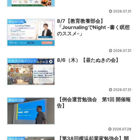
2026.07.31
8/7【教育教養部会】
例会外活動
「JournalingでNight -書く瞑想
のススメ-」
2026.07.31
8/6（木）【昼たぬきの会】
たぬきの会イベント
2026.07.31
【例会運営勉強会 第1回 開催報
例会外活動
告】
2026.07.28
【第38回横浜起業家勉強会】開
例会外活動