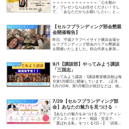
＝＝＝＝＝＝＝＝＝＝＝＝「心を動か
す」プレゼンならお任せください！そし
て、「あなただからお願いしたい」と言
われるわけ。＝＝＝＝＝＝＝＝＝＝＝＝8
月15日(金)セルフブランディング部会FB
ライブVo.26を開催します。90秒自己紹
【セルフブランディング部会懇親
セルフブランディング部会
介をはじめと...
会開催報告】
昨日、守成クラブベイサイド横浜会場セ
ルフブランディング部会のリアル懇親会
を開催いたしました。杉山代表も参加い
ただき、10名で懇親を深めただけでな
く、次なるアイディアが湧く時間となり
ました。セルフブランディング部会は、
9/1【講談部】やってみよう講談
例会外活動
「お客様の魅力を引き出し...
「三国志」
やってみよう講談 - 1講談教室横浜校は毎
月第1月曜日に開催しています。（正月、
5月のGW、第1月曜日が祝日などは、他
の日になる場合あり）日程：
2025/9/1（月）18:30～19:50場所：かな
がわ県民生活サポートセンター306号室
7/29【セルフブランディング部
セルフブランディング部会
横浜...
会】あなたの魅力を見つける ・
【あなたの魅力をみつける ブランディン
グフェス～セミナー・相談・交流で、
「選ばれる私」をつくる1日～】「頑張っ
ているのに選ばれない」「何を発信した