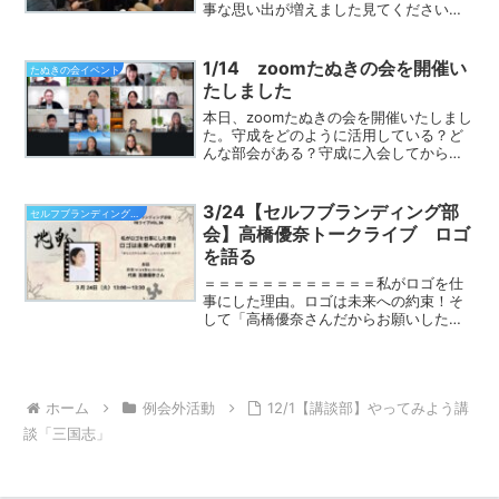
事な思い出が増えました見てください！
この笑顔が溢れる、写真の数々??観光部
会として、運営させて頂きました秋の大
人ミステリーツアー僕は、仲間の笑顔に
1/14 zoomたぬきの会を開催い
たぬきの会イベント
癒され、パワー...
たしました
本日、zoomたぬきの会を開催いたしまし
た。守成をどのように活用している？ど
んな部会がある？守成に入会してからの
やるべきことの優先順位は？どんなお誘
い方をしたらいい？などなど、本日も質
問が沢山でした！今回は参加している世
3/24【セルフブランディング部
セルフブランディング部会
話人、サポーターも多...
会】高橋優奈トークライブ ロゴ
を語る
＝＝＝＝＝＝＝＝＝＝＝＝私がロゴを仕
事にした理由。ロゴは未来への約束！そ
して「高橋優奈さんだからお願いした
い」と言われるわけ。＝＝＝＝＝＝＝＝
＝＝＝＝3月24日(火)セルフブランディン
グ部会FBライブVol.36を開催します。
『私たちは、ど...
ホーム
例会外活動
12/1【講談部】やってみよう講
談「三国志」