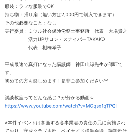
服装：ラフな服装でOK
持ち物：張り扇（無い方は2,000円で購入できます）
その他必要なこと：なし
実行委員：ミツル社会保険労務士事務所 代表 大場貴之
活力UPサロン・スナイパーTAKAKO
代表 棚橋孝子
平成最速で真打になった講談師 神田山緑先生が師匠で
す。
初めての方も楽しめます！是非ご参加ください^^
講談教室ってどんな感じ？が分かる動画↓
https://www.youtube.com/watch?v=MGqsx1qTPQI
※本件イベントは参画する各事業者の責任の元に実施され
ており、守成クラブ本部、ベイサイド横浜会場、講談部は