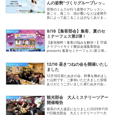
んの姿勢”づくりグループレッス
ン
背骨のミムラが行う姿勢ケアレッスン。
首こり、肩こり、頭が重いなどは姿勢不
良によって起こることは少なくありませ
ん。仕事をバリバリこなすためにも健康
のために運動を一緒にしませんか？午前
中から体を動かし、良い姿勢で呼吸もで
9/18【集客部会】集客、夏のセ
例会外活動
きる"きほんの姿勢"づく...
ミナーフェス第2弾！
【参加無料！集客の悩みを解決！】守成
クラブベイサイド横浜会場集客部会
presents 集客セミナーフェス♪第２弾
「集客ってどうすればいいの？」「もっ
と成果が欲しい…」そんなあなたに贈
る、リレー方式の60分オンラインセミナ
12/16 昼きつねの会を開催いたし
たぬきの会イベント
ー！第２弾もやっち...
ました
12月16日昼たぬきの会、幹事を務めまし
た山村です。ご参加いただきました皆様
ありがとうございました昼たぬきの会で
は、参加者の自己紹介の後、みどりバッ
ジの方々の質問に対しての回答、「守成
クラブというマーケットを使うために、
観光部会 大人ミステリーツアー
例会外活動
どのような要素が必要...
開催報告
最高の大人遠足になりました2025年11月
11日観光部会 大人ミステリーツアー大