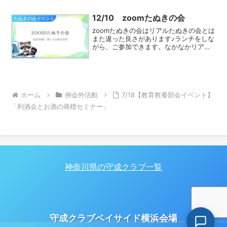
る他会場参加の方法部会や部の活用方
法、などなど壁を突...
12/10 zoomたぬきの会
たぬきの会イベント
zoomたぬきの会はリアルたぬきの会とは
また違った良さがあります♪ランチをしな
がら、ご参加できます。なかなかリアル
たぬきの会に参加できなかった方は、ぜ
ひご参加ください♪守成のあれこれを質問
したり学んだり、充実した時間になるこ
と間違いなしです...
ホーム
例会外活動
7/18【教育教養部会イベント】
「利酒会とお酒の商標セミナー」
神奈川県の守成クラブ一覧
守成クラブベイサイド横浜会場