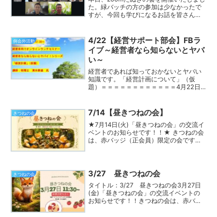
た。緑バッチの方の参加は少なかったで
すが、今回も学びになるお話を皆さんか
ら伺うことができました！参加者からの
質問にお答えする時間を長くとっていま
すが、今回も足りないくらいでした。知
4/22【経営サポート部会】FBラ
例会外活動
っておいた方がいい知...
イブ～経営者なら知らないとヤバ
い～
経営者であれば知っておかないとヤバい
知識です。「経営計画について」（仮
題）＝＝＝＝＝＝＝＝＝＝＝＝4月22日
(水)経営サポート部会部会FBライブ～経
営者なら知らないとヤバい～を開催しま
す。セミナー講師には税理士の清水春雄
7/14【昼きつねの会】
きつねの会
さんをお招きします。...
★7月14日(火)「昼きつねの会」の交流イ
ベントのお知らせです！！★ きつねの会
は、赤バッジ（正会員）限定の会です。
守成クラブを更にビジネスに役立てる方
法 効果の出る他会場参加の方法 部会や部
の活用方法、などなど 壁を突破する為に
ヒントと...
3/27 昼きつねの会
きつねの会
タイトル：3/27 昼きつねの会3月27日
(金)「昼きつねの会」の交流イベントの
お知らせです！！きつねの会は、赤バッ
ジ（正会員）限定の会です。守成クラブ
を更にビジネスに役立てる方法効果の出