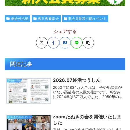
例会外活動
教育教養部会
非会員参加可能イベント
シェアする
関連記事
2026.07終活つうしん
例会外活動
2050年に834万人これは、子や配偶者が
いない高齢者の人数の推計です。ちなみ
に2024年は371万人でした。2050年の高
齢人口の予測値は3764万人ですからざっ
くり10人に1人くらいが、子や配偶者のい
ない高齢者になるということですね。
こ...
zoomたぬきの会を開催いたしま
たぬきの会イベント
した
本日、zoomたぬきの会を開催いたしまし