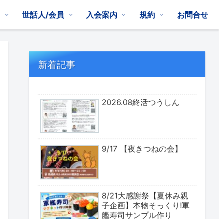
は
世話人/会員
入会案内
規約
お問合せ
新着記事
2026.08終活つうしん
9/17 【夜きつねの会】
8/21大感謝祭【夏休み親
子企画】本物そっくり!軍
艦寿司サンプル作り