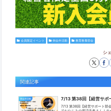
会員限定イベント
例会外活動
教育教養部会
シ
関連記事
7/13 第38回【経営
例会外活動
7/13 第38回【経営サポー
でおなじみの渡辺千春さん！テ