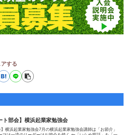
ェアする
サポート部会】横浜起業家勉強会
ト部会】横浜起業家勉強会7月の横浜起業家勉強会講師は「お節介」
ーマは一流のリーダーはお節介を焼く 〜「いらぬ世話」を「一