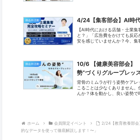
4/24【集客部会】AI
例会外活動
【AI時代における店舗・士業集
と？」「広告費をかけても反応
安を感じていませんか？今、集客
10/6 【健康美容部会
例会外活動
勢”づくりグループレッ
背骨のミムラが行う姿勢ケアレ
こることは少なくありません。
んか？体を動かし、良い姿勢で呼
ホーム
会員限定イベント
2/24【教育教養
的なデータを使って徹底解説します！〜」