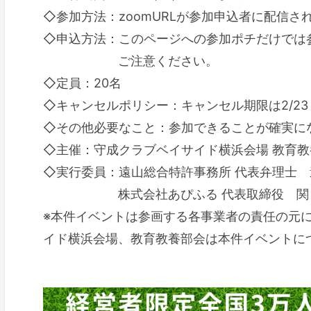
◇参加方法：zoomURLが参加申込者に配信さ
◇申込方法：このページへの参加ポチだけでは
ご注意ください。
◇定員：20名
◇キャンセルポリシー：キャンセル期限は2/23 2
◇その他必要なこと：参加できることが確実に
◇主催：守成クラブベイサイド横浜会場 教育教
◇実行委員：遠山総合特許事務所 代表弁理士 
株式会社あぴふる 代表取締役 関 
※本件イベントは参画する各事業者の責任の元
イド横浜会場、教育教養部会は本件イベントに