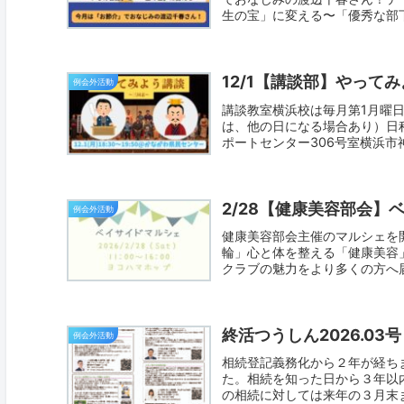
生の宝」に変える〜「優秀な部下
12/1【講談部】やって
例会外活動
講談教室横浜校は毎月第1月曜
は、他の日になる場合あり）日程：2
ポートセンター306号室横浜市神奈
2/28【健康美容部会】
例会外活動
健康美容部会主催のマルシェを
輪」心と体を整える「健康美容
クラブの魅力をより多くの方へ届
終活つうしん2026.03号
例会外活動
相続登記義務化から２年が経ち
た。相続を知った日から３年以
の相続に対しては来年の３月末ま