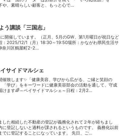
や、素晴らしい顧客と、もっと心で...
みよう講談「三国志」
日に開催しています。（正月、5月のGW、第1月曜日が祝日など
025/12/1（月）18:30～19:50場所：かながわ県民生活サ
川区鶴屋町2-2...
ベイサイドマルシェ
開催致します✨️「健康美容、学びから広がる、ご縁と笑顔の
」「学び」をキーワードに健康美容部会の活動を通して、守成
けます🌈～ベイサイドマルシェ～日程：2月2...
ました相続した不動産の登記が義務化されて２年が経ちまし
内に登記しないと過料が課されるというものです。 義務化以前
でに登記することになっています。 先日、ご...