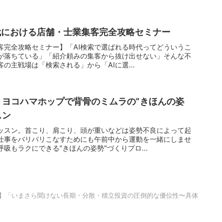
時代における店舗・士業集客完全攻略セミナー
客完全攻略セミナー】「AI検索で選ばれる時代ってどういうこ
が落ちている」「紹介頼みの集客から抜け出せない」そんな不
の主戦場は「検索される」から「AIに選...
】 ヨコハマホップで背骨のミムラの”きほんの姿
スン
ッスン。首こり、肩こり、頭が重いなどは姿勢不良によって起
仕事をバリバリこなすためにも午前中から運動を一緒にしませ
吸もラクにできる"きほんの姿勢"づくりプロ...
部会】「いまさら聞けない長期・分散・積立投資の圧倒的な優位性〜具体