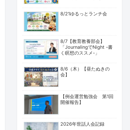
8/21ゆるっとランチ会
8/7【教育教養部会】
「JournalingでNight -書
く瞑想のススメ-」
8/6（木）【昼たぬきの
会】
【例会運営勉強会 第1回
開催報告】
2026年世話人会記録