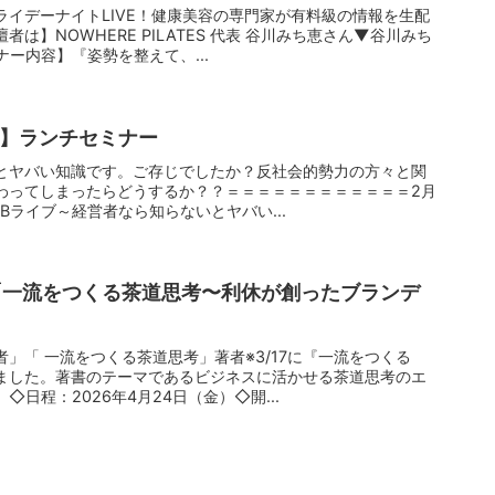
イデーナイトLIVE！健康美容の専門家が有料級の情報を生配
は】NOWHERE PILATES 代表 谷川みち恵さん▼谷川みち
ー内容】『姿勢を整えて、...
会】ランチセミナー
とヤバい知識です。ご存じでしたか？反社会的勢力の方々と関
わってしまったらどうするか？？＝＝＝＝＝＝＝＝＝＝＝＝2月
FBライブ～経営者なら知らないとヤバい...
】「一流をつくる茶道思考〜利休が創ったブランデ
」「 一流をつくる茶道思考」著者※3/17に『一流をつくる
ました。著書のテーマであるビジネスに活かせる茶道思考のエ
日程：2026年4月24日（金）◇開...