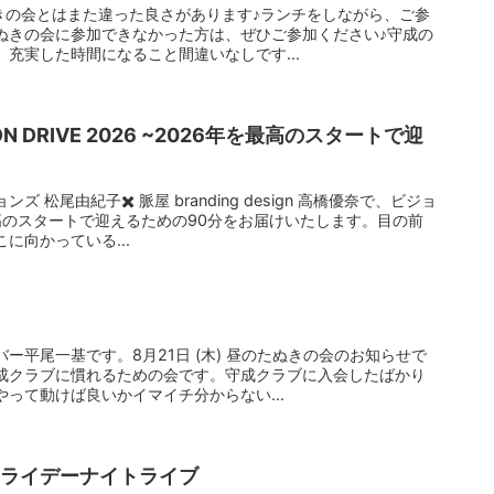
きの会とはまた違った良さがあります♪ランチをしながら、ご参
ぬきの会に参加できなかった方は、ぜひご参加ください♪守成の
充実した時間になること間違いなしです...
ON DRIVE 2026 ~2026年を最高のスタートで迎
松尾由紀子✖️ 脈屋 branding design 高橋優奈で、ビジョ
高のスタートで迎えるための90分をお届けいたします。目の前
に向かっている...
ー平尾一基です。8月21日 (木) 昼のたぬきの会のお知らせで
成クラブに慣れるための会です。守成クラブに入会したばかり
って動けば良いかイマイチ分からない...
フライデーナイトライブ