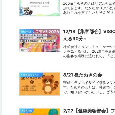
zoomたぬきの会はリアルたぬ
加できます。なかなかリアルた
あれこれを質問したり学んだり、
12/18【集客部会】VISI
例会外活動
える90分~
株式会社スタンコミュニケーションズ 
ンを見える化し、2026年を最
の集客や業務に追われて、「どこ
8/21 昼たぬきの会
たぬきの会イベント
守成クラブベイサイド横浜メンバ
す。たぬきの会とは、秒速で守
で、知り合いがいないし、どうや
2/27【健康美容部会】
例会外活動