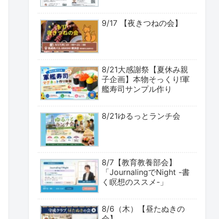
9/17 【夜きつねの会】
8/21大感謝祭【夏休み親
子企画】本物そっくり!軍
艦寿司サンプル作り
8/21ゆるっとランチ会
8/7【教育教養部会】
「JournalingでNight -書
く瞑想のススメ-」
8/6（木）【昼たぬきの
会】