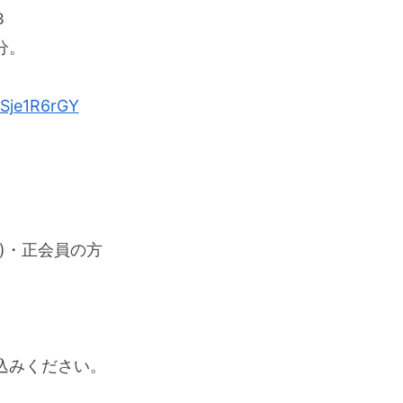
３
分。
GSje1R6rGY
)・正会員の方
込みください。