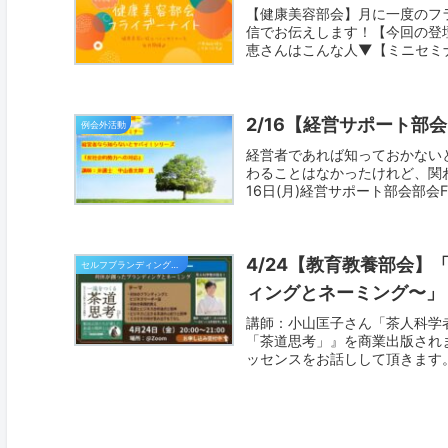
【健康美容部会】月に一度のフラ
信でお伝えします！【今回の登壇者
恵さんはこんな人▼【ミニセミナ
2/16【経営サポート部
例会外活動
経営者であれば知っておかない
わることはなかったけれど、関
16日(月)経営サポート部会部会
4/24【教育教養部会
セルフブランディング部会
ィングとネーミング〜」
講師：小山匡子さん「茶人科学者
「茶道思考」』を商業出版され
ッセンスをお話しして頂きます。◇