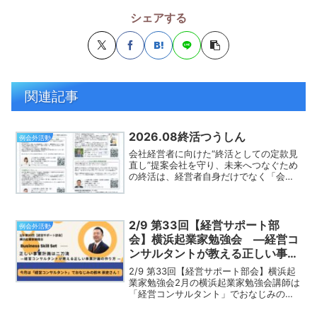
シェアする
関連記事
2026.08終活つうしん
例会外活動
会社経営者に向けた“終活としての定款見
直し”提案会社を守り、未来へつなぐため
の終活は、経営者自身だけでなく「会社
そのものの備え」も欠かせません。特に
株主が死亡した場合、株式は相続財産と
して承継され、譲渡制限株式であっても
会社の意思とは無関係...
2/9 第33回【経営サポート部
例会外活動
会】横浜起業家勉強会 ―経営コ
ンサルタントが教える正しい事業
計画の作り方 ―
2/9 第33回【経営サポート部会】横浜起
業家勉強会2月の横浜起業家勉強会講師は
「経営コンサルタント」でおなじみの鈴
木崇史さん！テーマは「正しい事業計画
は二刀流―経営コンサルタントが教える