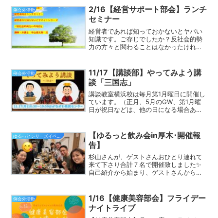
正しい事業計画の作り方 ―」事業計画が
2/16【経営サポート部会】ランチ
例会外活動
大切と言うけれ...
セミナー
経営者であれば知っておかないとヤバい
知識です。ご存じでしたか？反社会的勢
力の方々と関わることはなかったけれ
ど、関わってしまったらどうするか？？
＝＝＝＝＝＝＝＝＝＝＝＝2月16日(月)経
営サポート部会部会FBライブ～経営者な
11/17【講談部】やってみよう講
例会外活動
ら知らないとヤバい...
談「三国志」
講談教室横浜校は毎月第1月曜日に開催し
ています。（正月、5月のGW、第1月曜
日が祝日などは、他の日になる場合あ
り）日程：2025/11/17（月）18:30～
19:50場所：かながわ県民生活サポートセ
ンター1503号室横浜市神奈川区鶴屋町
【ゆるっと飲み会in厚木･開催報
ゆるっとシリーズイベント一覧
2...
告】
杉山さんが、ゲストさんおひとり連れて
来て下さり合計７名で開催致しました✨️
自己紹介から始まり、ゲストさんからの
質問タイムそれぞれが思うベイサイド横
浜会場の良さや、入った経緯、杉山代表
の熱い想いなどをお聞きする機会となり
1/16【健康美容部会】フライデー
例会外活動
ました。例会とはまた違...
ナイトライブ