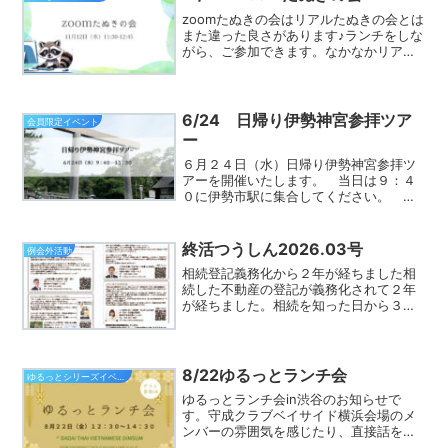
zoomたぬきの会はリアルたぬきの会とは
また違った良さがあります♪ランチをしな
がら、ご参加できます。なかなかリアル
たぬきの会に参加できなかった方は、ぜ
ひご参加ください♪守成のあれこれを質問
したり学んだり、充実した時間になるこ
と間違いなしです...
6/24 日帰り伊勢神宮参拝ツア
会員限定イベント
ー
６月２４日（水）日帰り伊勢神宮参拝ツ
アーを開催いたします。 当日は９：４
０に伊勢市駅に集合してください。 前
乗り・日帰り・ご宿泊など、旅程はそれ
ぞれのご都合に合わせて、ご無理のない
ように各自で手配をお願いいたしま
終活つうしん2026.03号
例会外活動
す。 伊勢神宮は四日市会場の...
相続登記義務化から２年が経ちました相
続した不動産の登記が義務化されて２年
が経ちました。相続を知った日から３年
以内に登記しないと過料が課されるとい
うものです。 義務化以前の相続に対して
は来年の３月末までに登記することにな
っています。 先日、ご...
8/22ゆるっとランチ会
ゆるっとシリーズイベント一覧
ゆるっとランチ会in渋谷のお知らせで
す。守成クラブベイサイド横浜会場のメ
ンバーの雰囲気を感じたり、直接話を聞
ける場を設けてみました。「守成クラブ