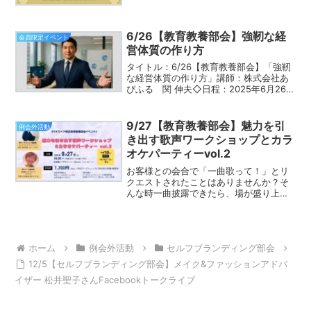
にちょっと誘ってみたい」というゲスト
さんにお声をかけていただけませんか？
一緒にアジアンフードを楽...
6/26【教育教養部会】強靭な経
会員限定イベント
営体質の作り方
タイトル：6/26【教育教養部会】「強靭
な経営体質の作り方」講師：株式会社あ
ぴふる 関 伸夫◇日程：2025年6月26日
（木）◇開始時間：18:30◇終了時間：
20:00◇参加費：無料◇参加方法：オン
ライン（zoom）◇申込方法：フェイス
9/27【教育教養部会】魅力を引
例会外活動
ブ...
き出す歌声ワークショップとカラ
オケパーティーvol.2
お客様との会合で「一曲歌って！」とリ
クエストされたことはありませんか？そ
んな時一曲披露できたら、場が盛り上が
って、関係作りにも役立ちますよね。
「歌は心」と言いますが、その心を歌に
のせて伝える秘訣があります。その魅力
を引き出すヒントを知って、...
ホーム
例会外活動
セルフブランディング部会
12/5【セルフブランディング部会】メイク&ファッションアドバ
イザー 松井聖子さんFacebookトークライブ