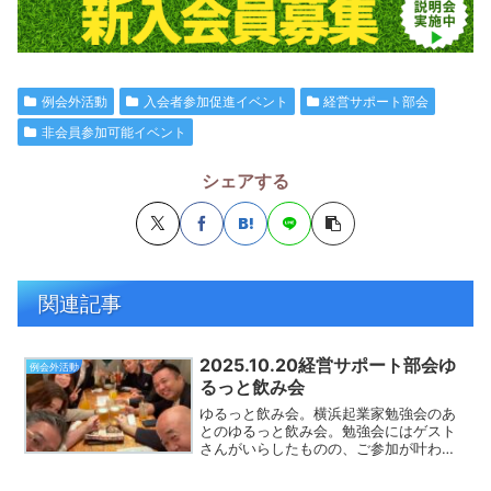
例会外活動
入会者参加促進イベント
経営サポート部会
非会員参加可能イベント
シェアする
関連記事
2025.10.20経営サポート部会ゆ
例会外活動
るっと飲み会
ゆるっと飲み会。横浜起業家勉強会のあ
とのゆるっと飲み会。勉強会にはゲスト
さんがいらしたものの、ご参加が叶わ
ず。。。いつものメンバーで本当の意味
のゆるっと飲み会となりました。鈴木部