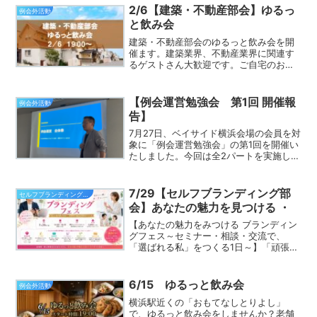
会長は何気に、横浜起業家勉強会部会長
2/6【建築・不動産部会】ゆるっ
例会外活動
就任後初参加というのはナイ...
と飲み会
建築・不動産部会のゆるっと飲み会を開
催ます。建築業界、不動産業界に関連す
るゲストさん大歓迎です。ご自宅のお悩
み相談もできたりするので、業界に関係
ないけど専門家と関係を築いておきたい
という方のご参加もOK♪お店はなかなか
【例会運営勉強会 第1回 開催報
例会外活動
スゴイ海鮮と、店主コダ...
告】
7月27日、ベイサイド横浜会場の会員を対
象に「例会運営勉強会」の第1回を開催い
たしました。今回は全2パートを実施しま
した。第1パート：全体像編（杉山善昭担
当）例会がどのような流れで設計・運営
されているか、準備フェーズから例会当
7/29【セルフブランディング部
セルフブランディング部会
日のプログラム...
会】あなたの魅力を見つける ・
【あなたの魅力をみつける ブランディン
グフェス～セミナー・相談・交流で、
「選ばれる私」をつくる1日～】「頑張っ
ているのに選ばれない」「何を発信した
らいいかわからない」「自分の強みをう
まく伝えられない」そんなお悩みはあり
6/15 ゆるっと飲み会
例会外活動
ませんか？ブランディン...
横浜駅近くの「おもてなしとりよし」
で、ゆるっと飲み会をしませんか？老舗