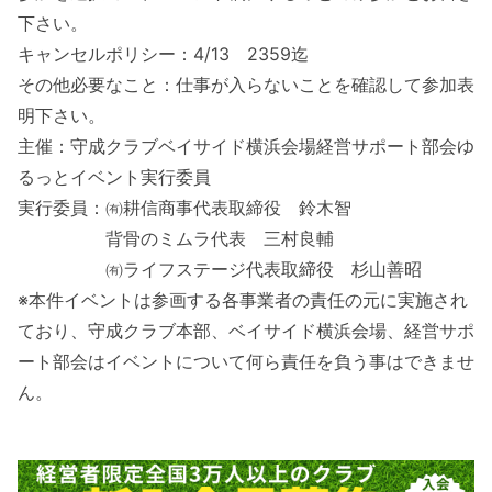
下さい。
キャンセルポリシー：4/13 2359迄
その他必要なこと：仕事が入らないことを確認して参加表
明下さい。
主催：守成クラブベイサイド横浜会場経営サポート部会ゆ
るっとイベント実行委員
実行委員：㈲耕信商事代表取締役 鈴木智
背骨のミムラ代表 三村良輔
㈲ライフステージ代表取締役 杉山善昭
※本件イベントは参画する各事業者の責任の元に実施され
ており、守成クラブ本部、ベイサイド横浜会場、経営サポ
ート部会はイベントについて何ら責任を負う事はできませ
ん。