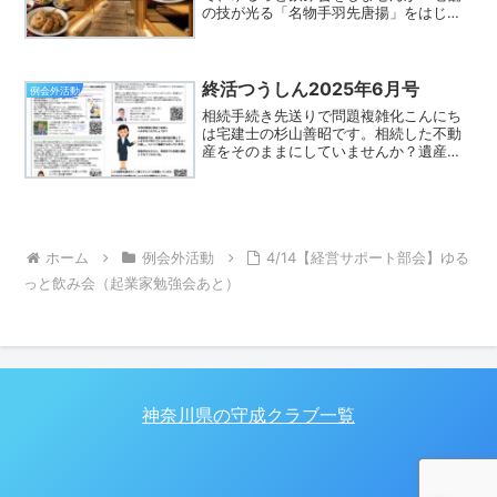
の技が光る「名物手羽先唐揚」をはじ
め、鶏料理を贅沢に楽しめる落ち着いた
和の空間です。ゲスト参加も大歓迎のイ
ベントです！会員同士の親睦も深まりま
すので、どなたでもお気軽にご...
終活つうしん2025年6月号
例会外活動
相続手続き先送りで問題複雑化こんにち
は宅建士の杉山善昭です。相続した不動
産をそのままにしていませんか？遺産分
割協議を行わずに放置すると、相続人が
どんどん増え、権利関係が複雑化してし
まいます。実際の相談の現場でも祖父の
不動産の手続きをしていな...
ホーム
例会外活動
4/14【経営サポート部会】ゆる
っと飲み会（起業家勉強会あと）
神奈川県の守成クラブ一覧