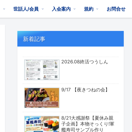
は
世話人/会員
入会案内
規約
お問合せ
新着記事
2026.08終活つうしん
9/17 【夜きつねの会】
8/21大感謝祭【夏休み親
子企画】本物そっくり!軍
艦寿司サンプル作り