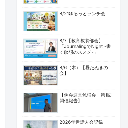
8/21ゆるっとランチ会
8/7【教育教養部会】
「JournalingでNight -書
く瞑想のススメ-」
8/6（木）【昼たぬきの
会】
【例会運営勉強会 第1回
開催報告】
2026年世話人会記録