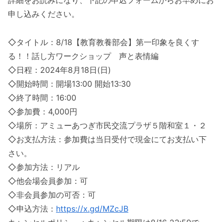
申し込みください。
◇タイトル：8/18【教育教養部会】第一印象を良くす
る！！話し方ワークショップ 声と表情編
◇日程：2024年8月18日(日)
◇開始時間：開場13:00 開始13:30
◇終了時間：16:00
◇参加費：4,000円
◇場所：アミューあつぎ市民交流プラザ５階和室１・２
◇お支払方法：参加費は当日受付で現金にてお支払い下
さい。
◇参加方法：リアル
◇他会場会員参加：可
◇非会員参加の可否：可
◇申込方法：
https://x.gd/MZcJB