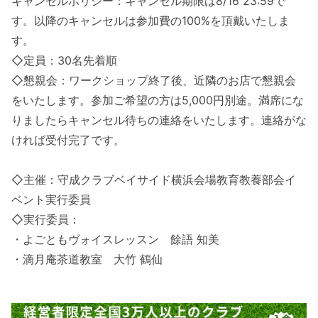
キャンセルポリシー：キャンセル期限は8/16 23:59で
す。以降のキャンセルは参加費の100%を頂戴いたしま
す。
◇定員：30名先着順
◇懇親会：ワークショップ終了後、近隣のお店で懇親会
をいたします。参加ご希望の方は5,000円別途。満席にな
りましたらキャンセル待ちの連絡をいたします。連絡がな
ければ受付完了です。
◇主催：守成クラブベイサイド横浜会場教育教養部会イ
ベント実行委員
◇実行委員：
・よごともヴォイスレッスン 餘語 知美
・滴月庵茶道教室 大竹 鶴仙