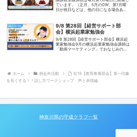
ています。（正月、5月のGW、第1月曜
日が祝日などは、他の日になる場合あ
り）日程：2025/12/1（月）18:30～
19:50場所：かながわ県民生活サポートセ
ンター306号室横浜市神奈川区鶴屋町2-
9/8 第28回【経営サポート部
例会外活動
2...
会】横浜起業家勉強会
9/8 第28回【経営サポート部会】横浜起
業家勉強会9月の横浜起業家勉強会講師は
「動画マーケティング」でおなじみの宇
佐美彰彦さん！テーマは「SNS集客！離
れ小島になってませんか？」せっかく
SNSアカウントを開設しても活用できて
ますか？集客に...
ホーム
例会外活動
8/18【教育教養部会】第一印象
を良くする！！話し方ワークショップ 声と表情編
神奈川県の守成クラブ一覧