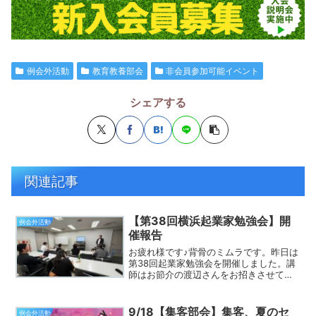
例会外活動
教育教養部会
非会員参加可能イベント
シェアする
関連記事
【第38回横浜起業家勉強会】開
例会外活動
催報告
お疲れ様です♪背骨のミムラです。昨日は
第38回起業家勉強会を開催しました。講
師はお節介の渡辺さんをお招きさせて頂
き、リーダーとして必要な資質を学びま
した。『なぜ、一流の方々はお節介を焼
くのか？』ご自身の経験を元に語り口調
9/18【集客部会】集客、夏のセ
例会外活動