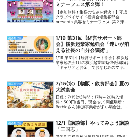
でアリアリとお話し頂...
ミナーフェス第２弾！
【参加無料！集客の悩みを解決！】守成
クラブベイサイド横浜会場集客部会
presents 集客セミナーフェス♪第２弾
「集客ってどうすればいいの？」「もっ
と成果が欲しい…」そんなあなたに贈
る、リレー方式の60分オンラインセミナ
1/19 第31回【経営サポート部
例会外活動
ー！第２弾もやっち...
会】横浜起業家勉強会「迷いが消
える社長の自分会議術 」
1/19 第31回【経営サポート部会】横浜起
業家勉強会1月の横浜起業家勉強会講師は
「キャリアとお金」でおなじみのマキヒ
サトさん！テーマは「迷いが消える社長
の自分会議術― 新年の目標を“決断と実
行”に変える手帳活用法 ―」本セミナーで
7/15(水)【物販・飲食部会】夏の
例会外活動
は、新年...
大試食会
日程：7/15(水)時間：17時～20時入場
料：500円(当日、現金払い)開催場所：
Barbieさん(参加事業者が多い場合は、横
浜～関内周辺で場所を移します)参加方
法：当日お越しください！ 事
前申し込み(先着50名様)
12/1【講談部】やってみよう講談
例会外活動
は、 ...
「三国志」
講談教室横浜校は毎月第1月曜日に開催し