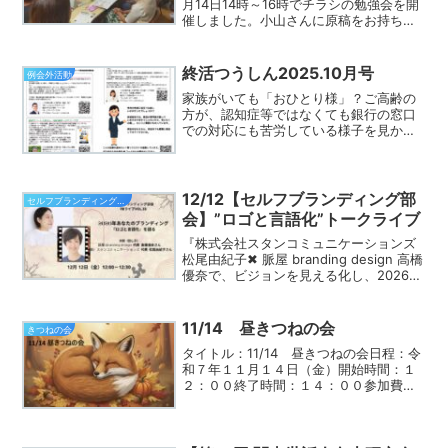
月14日14時～16時でチラシの勉強会を開
催しました。小山さんに原稿をお持ち込
みいただき、それを３名のデザイナーさ
んがそれぞれ、デザイン。※奈須香織さ
ん、アオキユフコさん、佐藤エリさんデ
終活つうしん2025.10月号
例会外活動
ザインしなおした...
家族がいても「おひとり様」？ご高齢の
方が、認知症等ではなくても銀行の窓口
での対応にも苦労している様子を見かけ
たことありませんか？昔の慣習が通用し
ない時代、ご高齢の方が聞いたことのな
いコトバを浴びせかけられ反応できな
い。でも、代わりを頼める身...
12/12【セルフブランディング部
セルフブランディング部会
会】”ロゴと言語化”トークライブ
『株式会社スタンコミュニケーションズ
松尾由紀子✖ 脈屋 branding design 高橋
優奈で、ビジョンを見える化し、2026年
を最高のスタートで迎えるための90分を
お届けいたします』っていう12月18日の
集客部会のイベント。何すんの...
11/14 昼きつねの会
きつねの会
タイトル：11/14 昼きつねの会日程：令
和７年１１月１４日（金）開始時間：１
２：００終了時間：１４：００参加費：
決まり次第掲載します他会場会員参加の
可否：不可非会員参加の可否：不可申込
方法：Facebook交流グループイベントペ