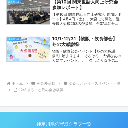
ージより定...
【第10回 関東世話人向上研究会
例会外活動
参加レポート】
【第10回 関東世話人向上研究会 参加レポ
ート】4月4日（土）、大宮にて開催。過
去最大規模253名が参加。全37卓に分か
れ、各テーブルで熱いディスカッション
が行われました。
━━━━━━━━━━━━▼ こんなプロ
10/1-12/31【物販・飲食部会】
例会外活動
グラムで実施しました。━━━━...
冬の大感謝祭
物販・飲食部会イベント【冬の大感謝
祭!!】始まります！そろそろ、大切なあの
人にプレゼント、、、久しぶりなあの人
と忘年会、、、そんなことを考え始める
時期ではないでしょうか？物販・飲食部
会では、何かと物入りなシーズンにぴっ
たりなイベントを開催し...
ホーム
例会外活動
ゆるっとシリーズイベント一覧
12/8ゆるっと飲み会@横浜
神奈川県の守成クラブ一覧