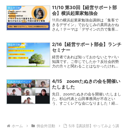
で、知り合いがいないし、どうやって動
けば良いかイマ...
11/10 第30回【経営サポート部
例会外活動
会】横浜起業家勉強会
11月の横浜起業家勉強会講師は「集客で
きるデザイン」でおなじみの真田あかね
さん！テーマは「デザインの力で集客を
変えよう！魅力が伝わるチラシ作成の基
本と実践」チラシを作ったけれど反応が
ない…そんなお悩みはありませんか？本
2/16【経営サポート部会】ランチ
例会外活動
セミナーでは、集客につ...
セミナー
経営者であれば知っておかないとヤバい
知識です。ご存じでしたか？反社会的勢
力の方々と関わることはなかったけれ
ど、関わってしまったらどうするか？？
＝＝＝＝＝＝＝＝＝＝＝＝2月16日(月)経
営サポート部会部会FBライブ～経営者な
4/15 zoomたぬきの会を開催い
たぬきの会イベント
ら知らないとヤバい...
たしました
先日、zoomたぬきの会を開催いたしまし
た。杉山代表と山田事務局が不在とい
う、すごくレアな会になりました！経営
者の知り合いがいないのですが、、、皆
さんどのようにお仕事のお話を始めます
か？インパクトのあるあだ名を考えた
い！などなど、本日は質問...
ホーム
例会外活動
5/8【講談部】やってみよう講