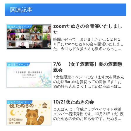
関連記事
zoomたぬきの会開催いたしまし
たぬきの会イベント
た
時間が経ってしまいましたが…１２月１
０日にzoomたぬきの会を開催いたしまし
た。今回もドタ参の方も数名いらっしゃ
って、今までで一番参加者が多かったで
す。参加者からの質問も沢山で、時間が
足りないくらいでした！次回は１月１４
7/6 【女子酒豪部】夏の酒豪懇
会員限定イベント
日１１：３０－１２：...
親会
⭐️女性限定イベントになります大村慧さん
のお店Barbieを貸切っての開催です！お
酒の持ち込みＯＫ！はじめに商談っぽい
ワークもします♪お酒を片手に、お仕事の
話などに花を咲かせましょう☆彡参加希
望の方は【参加ポチ】でお願いします。
10/21夜たぬきの会
たぬきの会イベント
【イベント要...
こんばんは！守成クラブベイサイド横浜
メンバー石澤秀樹です。10月21日 (火) 夜
のたぬきの会のお知らせです。たぬきの
会とは、秒速で守成クラブに慣れるため
の会です。守成クラブに入会したばかり