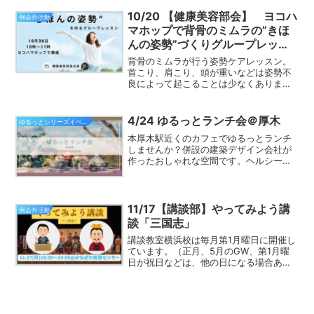
本と実践」チラシを作ったけれど反応が
ない…そんなお悩みはありませんか？本
10/20 【健康美容部会】 ヨコハ
例会外活動
セミナーでは、集客につ...
マホップで背骨のミムラの”きほ
んの姿勢”づくりグループレッス
ン
背骨のミムラが行う姿勢ケアレッスン。
首こり、肩こり、頭が重いなどは姿勢不
良によって起こることは少なくありませ
ん。仕事をバリバリこなすためにも健康
のために運動を一緒にしませんか？午前
中から体を動かし、良い姿勢で呼吸もで
4/24 ゆるっとランチ会＠厚木
ゆるっとシリーズイベント一覧
きる"きほんの姿勢"づく...
本厚木駅近くのカフェでゆるっとランチ
しませんか？併設の建築デザイン会社が
作ったおしゃれな空間です。ヘルシーな
野菜たっぷりのデリをご自分で選んでい
ただくスタイルとなっております。ゲス
ト参加可能なイベントです。会員間の親
睦も深まりますので、どな...
11/17【講談部】やってみよう講
例会外活動
談「三国志」
講談教室横浜校は毎月第1月曜日に開催し
ています。（正月、5月のGW、第1月曜
日が祝日などは、他の日になる場合あ
り）日程：2025/11/17（月）18:30～
19:50場所：かながわ県民生活サポートセ
ンター1503号室横浜市神奈川区鶴屋町
2...