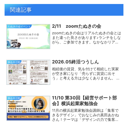
関連記事
2/11 zoomたぬきの会
たぬきの会イベント
zoomたぬきの会はリアルたぬきの会とは
また違った良さがあります♪ランチをしな
がら、ご参加できます。なかなかリアル
たぬきの会に参加できなかった方は、ぜ
ひご参加ください♪守成のあれこれを質問
したり学んだり、充実した時間になるこ
と間違いなしです...
2026.05終活つうしん
例会外活動
相続後の賃貸、気を付けて相続した実家
が空き家になり「売らずに賃貸に出そ
う」と考える方は少なくありません。 し
かし、そこにはいくつかの落とし穴があ
ります。 まず、賃貸に出すには相応のリ
フォームが必要で、300〜500万円程度の
費用がかかること...
11/10 第30回【経営サポート部
例会外活動
会】横浜起業家勉強会
11月の横浜起業家勉強会講師は「集客で
きるデザイン」でおなじみの真田あかね
さん！テーマは「デザインの力で集客を
変えよう！魅力が伝わるチラシ作成の基