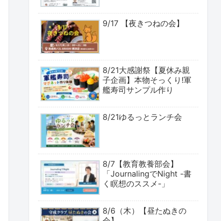
9/17 【夜きつねの会】
8/21大感謝祭【夏休み親
子企画】本物そっくり!軍
艦寿司サンプル作り
8/21ゆるっとランチ会
8/7【教育教養部会】
「JournalingでNight -書
く瞑想のススメ-」
8/6（木）【昼たぬきの
会】