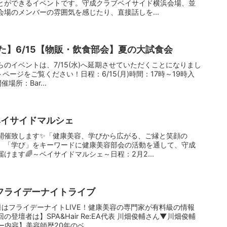
とができるイベントです。守成クラブベイサイド横浜会場、並
場のメンバーの雰囲気を感じたり、直接話しを...
した】6/15【物販・飲食部会】夏の大試食会
のイベントは、7/15(水)へ延期させていただくことになりまし
トページをご覧ください！日程：6/15(月)時間：17時～19時入
場所：Bar...
ベイサイドマルシェ
開催致します✨️「健康美容、学びから広がる、ご縁と笑顔の
」「学び」をキーワードに健康美容部会の活動を通して、守成
けます🌈～ベイサイドマルシェ～日程：2月2...
】フライデーナイトライブ
はフライデーナイトLIVE！健康美容の専門家が有料級の情報
登壇者は】SPA&Hair Re:EA代表 川畑俊輔さん▼川畑俊輔
内容】美容師歴20年のベ...