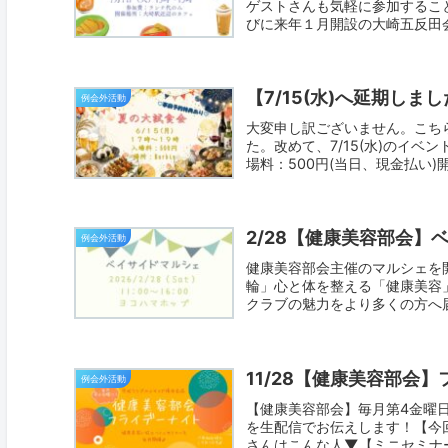
ゲストさんも気軽に参加するこ
びに来年１月開設の大崎五反田会
【7/15(水)へ延期しま
例会外活動
大変申し訳ございません。こちら
た。改めて、7/15(水)のイベン
場料：500円(当日、現金払い)開催
2/28【健康美容部会】
例会外活動
健康美容部会主催のマルシェを
輪」心と体を整える「健康美容
クラブの魅力をより多くの方へ届
11/28【健康美容部会
例会外活動
【健康美容部会】毎月第4金曜日
を生配信でお伝えします！【今回の
さんはこんな人▼【ミニセミナー