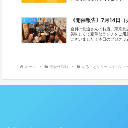
《開催報告》7月14日
きつねの会
会員の北迫さんのお店、東京北
美味しくて豪華なランチをご用
ございました！本日のプログラム
ホーム
例会外活動
ゆるっとシリーズイベント