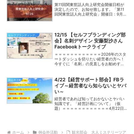
（金）◇開...
第11回関東世話人向上研究会開催日程が
決定したので、お知せ致します。「第11
回関東世話人向上研究会」開催日：9月
26日（土）受付：13:00～13:50研究会：
14:00～18:00場所：ワークピア横浜横浜
市中区山下町24-1定員：220名...
12/15 【セルフブランディング部
セルフブランディング部会
会】名刺デザイン 安藤梨沙さん
Facebookトークライブ
＝＝＝＝＝＝＝＝＝＝＝＝2026年のスタ
ートダッシュを切りたい経営者の方へ！
今すぐに「名刺」の見直しをお勧めする
理由そして「安藤梨沙さんだからお願い
したい」と言われるわけ。＝＝＝＝＝＝
＝＝＝＝＝＝12月15日(月)セルフブラン
4/22【経営サポート部会】FBラ
例会外活動
ディング部会F...
イブ～経営者なら知らないとヤバ
い～
経営者であれば知っておかないとヤバい
知識です。「経営計画について」（仮
題）＝＝＝＝＝＝＝＝＝＝＝＝4月22日
(水)経営サポート部会部会FBライブ～経
営者なら知らないとヤバい～を開催しま
す。セミナー講師には税理士の清水春雄
さんをお招きします。...
ホーム
例会外活動
観光部会 大人ミステリーツア