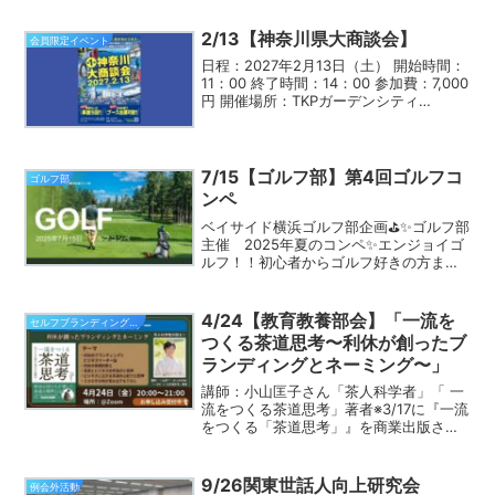
2/13【神奈川県大商談会】
会員限定イベント
日程：2027年2月13日（土） 開始時間：
11：00 終了時間：14：00 参加費：7,000
円 開催場所：TKPガーデンシティ
PREMIUM横浜駅新高島 参加方法：リア
ル 他会場会員参加の可否：真の正会員は
可 非会員参加の可否：不可 申...
7/15【ゴルフ部】第4回ゴルフコ
ゴルフ部
ンペ
ベイサイド横浜ゴルフ部企画⛳️✨ゴルフ部
主催 2025年夏のコンペ✨エンジョイゴ
ルフ！！初心者からゴルフ好きの方ま
で、みんなで楽しくゴルフしましょ
う！
✨交流が深まりビジネスに繋がるかも⁈
4/24【教育教養部会】「一流を
セルフブランディング部会
【日程】7/15（火...
つくる茶道思考〜利休が創ったブ
ランディングとネーミング〜」
講師：小山匡子さん「茶人科学者」「 一
流をつくる茶道思考」著者※3/17に『一流
をつくる「茶道思考」』を商業出版され
ました。著書のテーマであるビジネスに
活かせる茶道思考のエッセンスをお話し
して頂きます。◇日程：2026年4月24日
9/26関東世話人向上研究会
例会外活動