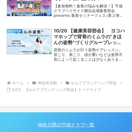
【参加無料！集客の悩みを解決！】守成
クラブベイサイド横浜会場集客部会
presents 集客セミナーフェス♪第２弾
「集客ってどうすればいいの？」「もっ
と成果が欲しい…」そんなあなたに贈
る、リレー方式の60分オンラインセミナ
10/20 【健康美容部会】 ヨコハ
例会外活動
ー！第２弾もやっち...
マホップで背骨のミムラの”きほ
んの姿勢”づくりグループレッス
ン
背骨のミムラが行う姿勢ケアレッスン。
首こり、肩こり、頭が重いなどは姿勢不
良によって起こることは少なくありませ
ん。仕事をバリバリこなすためにも健康
のために運動を一緒にしませんか？午前
中から体を動かし、良い姿勢で呼吸もで
きる"きほんの姿勢"づく...
ホーム
例会外活動
セルフブランディング部会
5/23 【セルフブランディング部会】トークライブ
神奈川県の守成クラブ一覧