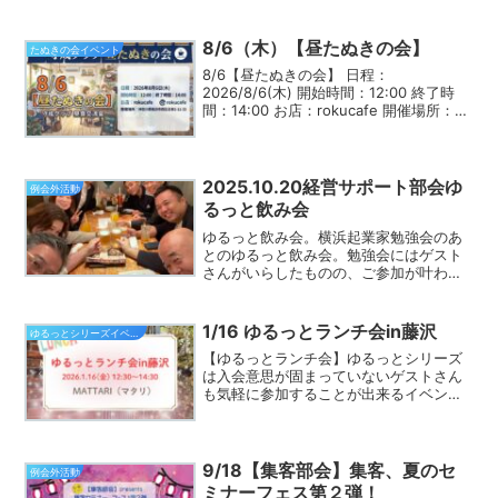
客につながらない」セミナー受講で、成
功のヒントを学ぼう！【講師プロフィー
ル】平峯 あかりTikTok運用サポーター／
8/6（木）【昼たぬきの会】
たぬきの会イベント
Webデ...
8/6【昼たぬきの会】 日程：
2026/8/6(木) 開始時間：12:00 終了時
間：14:00 お店：rokucafe 開催場所：神
奈川県横浜市西区北幸２-１１-２３ 開催
場所へのアクセス：横浜駅西口から徒歩
７分。 開催場所URL: 参加...
2025.10.20経営サポート部会ゆ
例会外活動
るっと飲み会
ゆるっと飲み会。横浜起業家勉強会のあ
とのゆるっと飲み会。勉強会にはゲスト
さんがいらしたものの、ご参加が叶わ
ず。。。いつものメンバーで本当の意味
のゆるっと飲み会となりました。鈴木部
会長は何気に、横浜起業家勉強会部会長
1/16 ゆるっとランチ会in藤沢
ゆるっとシリーズイベント一覧
就任後初参加というのはナイ...
【ゆるっとランチ会】ゆるっとシリーズ
は入会意思が固まっていないゲストさん
も気軽に参加することが出来るイベント
です。守成クラブベイサイド横浜会場の
メンバーの雰囲気を感じたり、直接話し
を聞ける場として開催しています。「守
成クラブにちょっと誘って...
9/18【集客部会】集客、夏のセ
例会外活動
ミナーフェス第２弾！