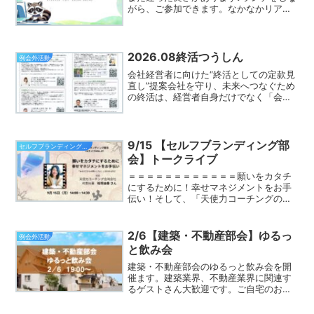
がら、ご参加できます。なかなかリアル
たぬきの会に参加できなかった方は、ぜ
ひご参加ください♪守成のあれこれを質問
したり学んだり、充実した時間になるこ
と間違いなしです...
2026.08終活つうしん
例会外活動
会社経営者に向けた“終活としての定款見
直し”提案会社を守り、未来へつなぐため
の終活は、経営者自身だけでなく「会社
そのものの備え」も欠かせません。特に
株主が死亡した場合、株式は相続財産と
して承継され、譲渡制限株式であっても
会社の意思とは無関係...
9/15 【セルフブランディング部
セルフブランディング部会
会】トークライブ
＝＝＝＝＝＝＝＝＝＝＝＝願いをカタチ
にするために！幸せマネジメントをお手
伝い！そして、「天使力コーチングの稲
垣由香さんだからお願いしたい」と言わ
れるわけ。＝＝＝＝＝＝＝＝＝＝＝＝9月
15日(月)セルフブランディング部会FBラ
2/6【建築・不動産部会】ゆるっ
例会外活動
イブVo.27を...
と飲み会
建築・不動産部会のゆるっと飲み会を開
催ます。建築業界、不動産業界に関連す
るゲストさん大歓迎です。ご自宅のお悩
み相談もできたりするので、業界に関係
ないけど専門家と関係を築いておきたい