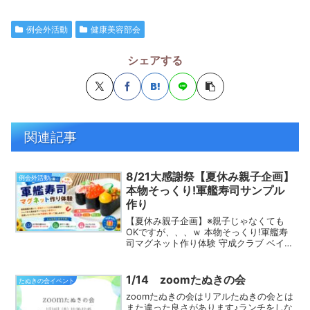
例会外活動
健康美容部会
シェアする
関連記事
8/21大感謝祭【夏休み親子企画】
例会外活動
本物そっくり!軍艦寿司サンプル
作り
【夏休み親子企画】※親子じゃなくても
OKですが、、、ｗ 本物そっくり!軍艦寿
司マグネット作り体験 守成クラブ ベイサ
イド横浜会場より、会員様への感謝を込
めた恒例企画。 今年の夏は、これまでの
BBQ・パーティーとは一味違う「食品サ
1/14 zoomたぬきの会
たぬきの会イベント
ンプル作り」...
zoomたぬきの会はリアルたぬきの会とは
また違った良さがあります♪ランチをしな