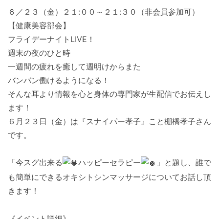
６／２３（金）２１:００～２１:３０（非会員参加可）
【健康美容部会】
フライデーナイトLIVE！
週末の夜のひと時
一週間の疲れを癒して週明けからまた
バンバン働けるようになる！
そんな耳より情報を心と身体の専門家が生配信でお伝えし
ます！
６月２３日（金）は『スナイパー孝子』こと棚橋孝子さん
です。
「今スグ出来る
ハッピーセラピー
」と題し、誰で
も簡単にできるオキシトシンマッサージについてお話し頂
きます！
《イベント詳細》