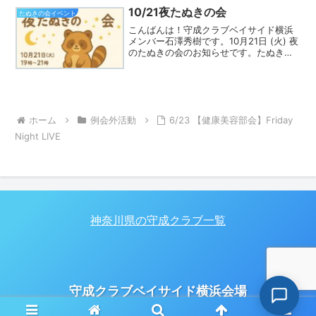
という方のご参加もOK♪お店はなかなか
10/21夜たぬきの会
たぬきの会イベント
スゴイ海鮮と、店主コダ...
こんばんは！守成クラブベイサイド横浜
メンバー石澤秀樹です。10月21日 (火) 夜
のたぬきの会のお知らせです。たぬきの
会とは、秒速で守成クラブに慣れるため
の会です。守成クラブに入会したばかり
で、知り合いがいないし、どうやって動
けば良いかイマ...
ホーム
例会外活動
6/23 【健康美容部会】Friday
Night LIVE
神奈川県の守成クラブ一覧
守成クラブベイサイド横浜会場
© 2021 守成クラブベイサイド横浜会場.