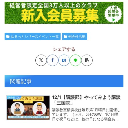
ゆるっとシリーズイベント一覧
例会外活動
シェアする
関連記事
12/1【講談部】やってみよう講談
例会外活動
「三国志」
講談教室横浜校は毎月第1月曜日に開催し
ています。（正月、5月のGW、第1月曜
日が祝日などは、他の日になる場合あ
り）日程：2025/12/1（月）18:30～