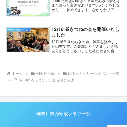
zoomたぬきの会はリアルたぬきの会とは
また違った良さがあります♪ランチをしな
がら、ご参加できます。なかなかリアル
たぬきの会に参加できなかった方は、ぜ
ひご参加ください♪守成のあれこれを質問
したり学んだり、充実した時間になるこ
と間違いなしです...
12/16 昼きつねの会を開催いたし
たぬきの会イベント
ました
12月16日昼たぬきの会、幹事を務めまし
た山村です。ご参加いただきました皆様
ありがとうございました昼たぬきの会で
は、参加者の自己紹介の後、みどりバッ
ジの方々の質問に対しての回答、「守成
クラブというマーケットを使うために、
どのような要素が必要...
ホーム
例会外活動
ゆるっとシリーズイベント一覧
5/30ゆるっとリアル飲み会@東京
神奈川県の守成クラブ一覧