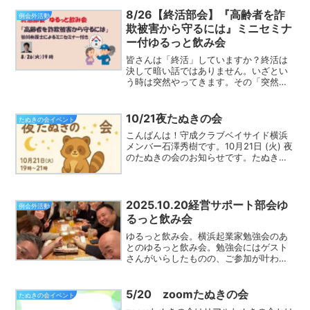
19:50場所：かながわ県民生活サポートセ
ンター306号室横浜市神奈川区鶴屋町2-
8/26【終活部会】『高齢者を詐
例会外活動
2...
欺被害から守るには』ミニセミナ
ー付ゆるっと飲み会
皆さんは「終活」していますか？終活は
決して暗い話ではありません。いざとい
う時は突然やってきます。その「突然」
に慌てないため、大切な家族に大変な思
いをさせないために。ご自身のこと、家
族のこと、身近な人のこと、、、頼れる
10/21夜たぬきの会
たぬきの会イベント
専門家に相談しながら健康...
こんばんは！守成クラブベイサイド横浜
メンバー石澤秀樹です。10月21日 (火) 夜
のたぬきの会のお知らせです。たぬきの
会とは、秒速で守成クラブに慣れるため
の会です。守成クラブに入会したばかり
で、知り合いがいないし、どうやって動
けば良いかイマ...
2025.10.20経営サポート部会ゆ
例会外活動
るっと飲み会
ゆるっと飲み会。横浜起業家勉強会のあ
とのゆるっと飲み会。勉強会にはゲスト
さんがいらしたものの、ご参加が叶わ
ず。。。いつものメンバーで本当の意味
のゆるっと飲み会となりました。鈴木部
会長は何気に、横浜起業家勉強会部会長
5/20 zoomたぬきの会
たぬきの会イベント
就任後初参加というのはナイ...